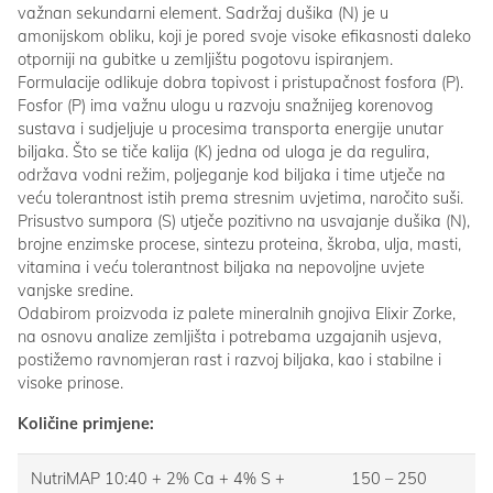
važnan sekundarni element. Sadržaj dušika (N) je u
amonijskom obliku, koji je pored svoje visoke efikasnosti daleko
otporniji na gubitke u zemljištu pogotovu ispiranjem.
Formulacije odlikuje dobra topivost i pristupačnost fosfora (P).
Fosfor (P) ima važnu ulogu u razvoju snažnijeg korenovog
sustava i sudjeljuje u procesima transporta energije unutar
biljaka. Što se tiče kalija (K) jedna od uloga je da regulira,
održava vodni režim, poljeganje kod biljaka i time utječe na
veću tolerantnost istih prema stresnim uvjetima, naročito suši.
Prisustvo sumpora (S) utječe pozitivno na usvajanje dušika (N),
brojne enzimske procese, sintezu proteina, škroba, ulja, masti,
vitamina i veću tolerantnost biljaka na nepovoljne uvjete
vanjske sredine.
Odabirom proizvoda iz palete mineralnih gnojiva Elixir Zorke,
na osnovu analize zemljišta i potrebama uzgajanih usjeva,
postižemo ravnomjeran rast i razvoj biljaka, kao i stabilne i
visoke prinose.
Količine primjene:
NutriMAP 10:40 + 2% Ca + 4% S +
150 – 250