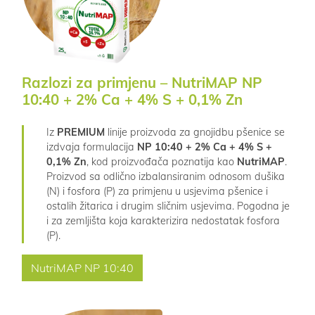
Razlozi za primjenu – NutriMAP NP
10:40 + 2% Ca + 4% S + 0,1% Zn
Iz
PREMIUM
linije proizvoda za gnojidbu pšenice se
izdvaja formulacija
NP 10:40 + 2% Ca + 4% S +
0,1% Zn
, kod proizvođača poznatija kao
NutriMAP
.
Proizvod sa odlično izbalansiranim odnosom dušika
(N) i fosfora (P) za primjenu u usjevima pšenice i
ostalih žitarica i drugim sličnim usjevima. Pogodna je
i za zemljišta koja karakterizira nedostatak fosfora
(P).
NutriMAP NP 10:40