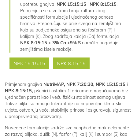
upotrebu gnojiva,
NPK 15:15:15
i
NPK 8:15:15
.
Primjenjuju se u velikom broju kultura zbog
specifičnosti formulacije i ujednačenog odnosa
hraniva. Preporučuju se prije svega na zemljištima
koja su podjednako osigurana sa fosforom (P) i
kalijom (K). Zbog sadržaja kalcija (Ca) formulacija
NPK 8:15:15 + 3% Ca +9% S
naročito pogoduje
zemljištima kisele reakcije.
NPK 15:15:15
NPK 8:15:15
Primjenom gnojiva
NutriMAP, NPK 7:20:30, NPK 15:15:15 i
NPK 8:15:15,
pšenici i ostalim žitaricama omogućavamo brz i
ujednačen porast kao i veću fizičku stabilnost samog usjeva.
Takve biljke su mnogo tolerantnije na nepovoljne klimatske
uvjete, ostvaruju veće, stabilnije prinose i osiguravaju sigurnost
u poljoprivrednoj proizvodnji.
Navedene formulacije sadrže sve neophodne makroelemente
za razvoj biljaka, dušik (N), fosfor (P), kalij (K) i sumpor (S) kao