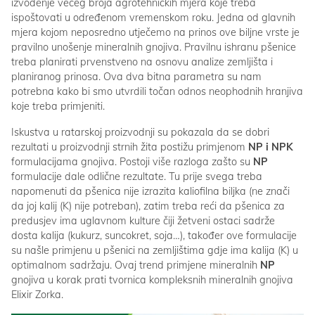
izvođenje većeg broja agrotehničkih mjera koje treba
ispoštovati u određenom vremenskom roku. Jedna od glavnih
mjera kojom neposredno utječemo na prinos ove biljne vrste je
pravilno unošenje mineralnih gnojiva. Pravilnu ishranu pšenice
treba planirati prvenstveno na osnovu analize zemljišta i
planiranog prinosa. Ova dva bitna parametra su nam
potrebna kako bi smo utvrdili točan odnos neophodnih hranjiva
koje treba primjeniti.
Iskustva u ratarskoj proizvodnji su pokazala da se dobri
rezultati u proizvodnji strnih žita postižu primjenom
NP i NPK
formulacijama gnojiva. Postoji više razloga zašto su
NP
formulacije dale odlične rezultate. Tu prije svega treba
napomenuti da pšenica nije izrazita kaliofilna biljka (ne znači
da joj kalij (K) nije potreban), zatim treba reći da pšenica za
predusjev ima uglavnom kulture čiji žetveni ostaci sadrže
dosta kalija (kukurz, suncokret, soja…), također ove formulacije
su našle primjenu u pšenici na zemljištima gdje ima kalija (K) u
optimalnom sadržaju. Ovaj trend primjene mineralnih
NP
gnojiva u korak prati tvornica kompleksnih mineralnih gnojiva
Elixir Zorka.