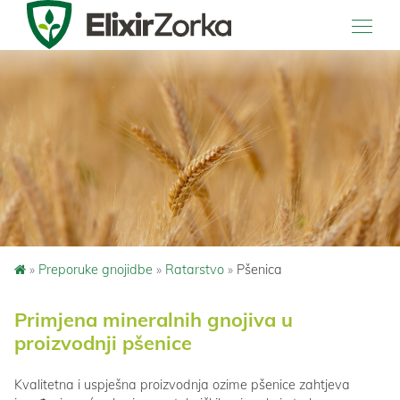
Main Navigation
»
Preporuke gnojidbe
»
Ratarstvo
»
Pšenica
Primjena mineralnih gnojiva u
proizvodnji pšenice
Kvalitetna i uspješna proizvodnja ozime pšenice zahtjeva