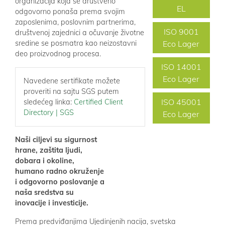
organizacija koja se društveno
EL
odgovorno ponaša prema svojim
zaposlenima, poslovnim partnerima,
ISO 9001
društvenoj zajednici a očuvanje životne
sredine se posmatra kao neizostavni
Eco Lager
deo proizvodnog procesa.
ISO 14001
Eco Lager
Navedene sertifikate možete
proveriti na sajtu SGS putem
ISO 45001
sledećeg linka:
Certified Client
Directory | SGS
Eco Lager
Naši ciljevi su sigurnost
hrane, zaštita ljudi,
dobara i okoline,
humano radno okruženje
i odgovorno poslovanje a
naša sredstva su
inovacije i investicije.
Prema predviđanjima Ujedinjenih nacija, svetska