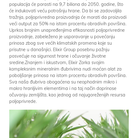
populacija će porasti na 9,7 biliona do 2050. godine, što
će indukovati veću potrošnju hrane. Da bi se zadovoljila
tražnja, poljoprivredna proizvodnja će morati da proizvodi
veći output za 50% na istom procentu obradivih površina.
Uprkos brojnim unapređenjima efikasnosti poljoprivredne
proizvodnje, zabeleženo je usporavanje u povećanju
prinosa zbog sve većih klimatskih promena koje su
prisutne u današnjici. Elixir Group posebnu pažnju
posvećuje na sigurnost hrane i očuvanje životne
sredine.Znanjem i iskustvom, Elixir Zorka svojim
kompleksnim mineralnim đubrivima nudi moćan alat za
poboljšanje prinosa na istom procentu obradivih površina.
Sva naša đubriva obogaćena su neophodnim mikro i
makro hranljivim elementima i na taj način doprinose
očuvanju zemljišta, kao jednog od najugoreženijih resursa
poljoprivrede.