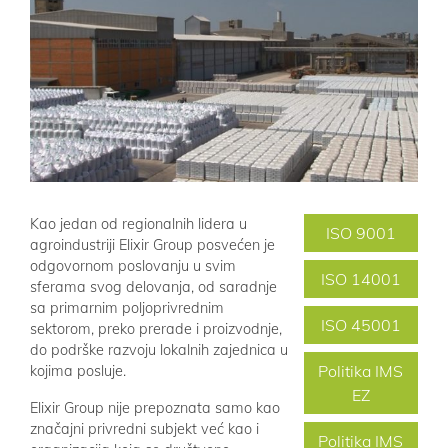
Kao jedan od regionalnih lidera u
ISO 9001
agroindustriji Elixir Group posvećen je
odgovornom poslovanju u svim
ISO 14001
sferama svog delovanja, od saradnje
sa primarnim poljoprivrednim
ISO 45001
sektorom, preko prerade i proizvodnje,
do podrške razvoju lokalnih zajednica u
Politika IMS
kojima posluje.
EZ
Elixir Group nije prepoznata samo kao
značajni privredni subjekt već kao i
Politika IMS