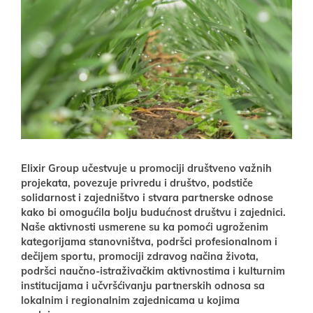
Elixir Group učestvuje u promociji društveno važnih
projekata, povezuje privredu i društvo, podstiče
solidarnost i zajedništvo i stvara partnerske odnose
kako bi omogućila bolju budućnost društvu i zajednici.
Naše aktivnosti usmerene su ka pomoći ugroženim
kategorijama stanovništva, podršci profesionalnom i
dečijem sportu, promociji zdravog načina života,
podršci naučno-istraživačkim aktivnostima i kulturnim
institucijama i učvršćivanju partnerskih odnosa sa
lokalnim i regionalnim zajednicama u kojima