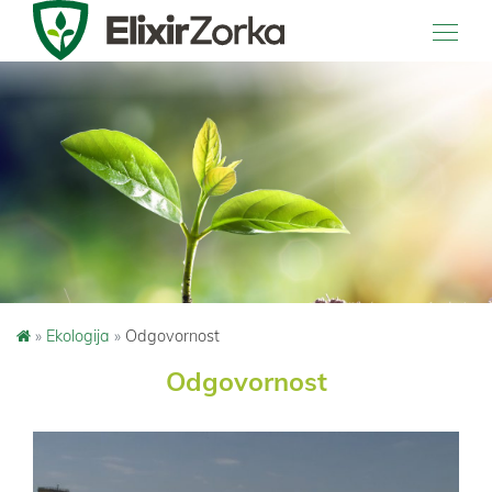
Main Navigation
»
Ekologija
»
Odgovornost
Odgovornost