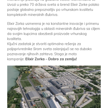
izvozi u preko 70 država sveta a brend Elixir Zorke polako
postaje globalno prepoznatljiv po vrhunskom kvalitetu
kompleksnih mineralnih đubriva.
Elixir Zorka usmerena je na konstantne inovacije i primenu
najnovijih tehnologija u oblasti mineralnih đubriva sa ciljem
da svojim kupcima obezbedi proizvode vrhunskog
kvaliteta.
Ključni zadatak je stvoriti optimalna rešenja za
poljoprivrednike širom sveta oslanjajući se na duboko
poznavanje njihovih zahteva. Stoga je moto
kompanije:
Elixir Zorka – Dobro za zemlju!