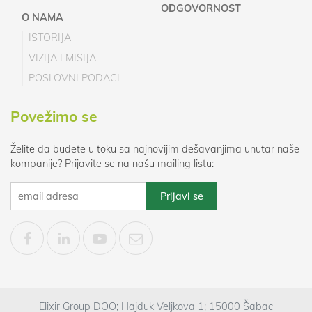
ODGOVORNOST
O NAMA
ISTORIJA
VIZIJA I MISIJA
POSLOVNI PODACI
Povežimo se
Želite da budete u toku sa najnovijim dešavanjima unutar naše
kompanije? Prijavite se na našu mailing listu:
Elixir Group DOO; Hajduk Veljkova 1; 15000 Šabac