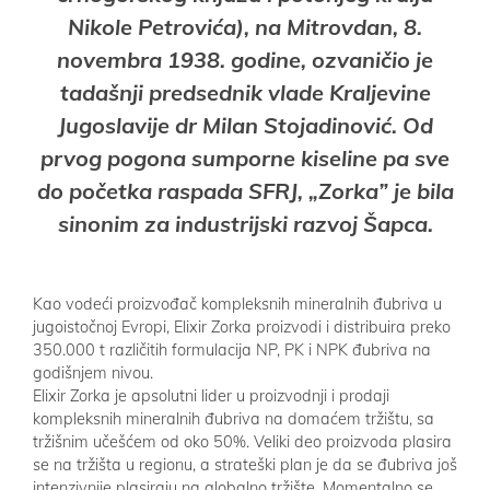
Nikole Petrovića), na Mitrovdan, 8.
novembra 1938. godine, ozvaničio je
tadašnji predsednik vlade Kraljevine
Jugoslavije dr Milan Stojadinović. Od
prvog pogona sumporne kiseline pa sve
do početka raspada SFRJ, „Zorka” je bila
sinonim za industrijski razvoj Šapca.
Kao vodeći proizvođač kompleksnih mineralnih đubriva u
jugoistočnoj Evropi, Elixir Zorka proizvodi i distribuira preko
350.000 t različitih formulacija NP, PK i NPK đubriva na
godišnjem nivou.
Elixir Zorka je apsolutni lider u proizvodnji i prodaji
kompleksnih mineralnih đubriva na domaćem tržištu, sa
tržišnim učešćem od oko 50%. Veliki deo proizvoda plasira
se na tržišta u regionu, a strateški plan je da se đubriva još
intenzivnije plasiraju na globalno tržište. Momentalno se