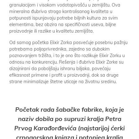
granulacijom i visokom vodotopivošću u zemljištu. Ova
mineralna đubriva strogo kontrolisanog kvaliteta u
potpunosti ispunjavaju potrebe biljnih kultura za svim
elementima, bez obzira na specifičnosti useva, biljne
proizvodnje ili razlike u kvalitetu zemljišta.
Od samog početka Elixir Zorka posvećuje posebnu pažnju
potrebama poljoprivrednika, zajedno sa dubokim
poznavanjem tržišta, i to je ono što razlikuje Elixir Zorku u
odnosu na konkurenciju. Rešenja i đubriva Elixir Zorke su
dizajnirani da poboljšaju ishranu biljaka, povećaju
efikasnost primene i profit u proizvodnji, dok sa druge
strane minimalizuje štetne uticaje na životnu sredinu.
Početak rada šabačke fabrike, koja je
naziv dobila po supruzi kralja Petra
Prvog Karađorđevića (najstarijoj ćerki
crnogorskog knjaza i potonjeg kralja