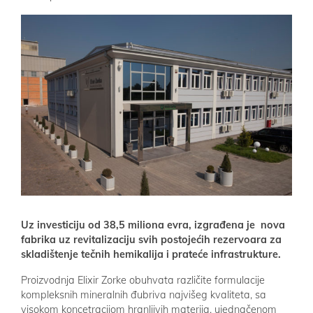
Uz investiciju od 38,5 miliona evra, izgrađena je nova
fabrika uz revitalizaciju svih postojećih rezervoara za
skladištenje tečnih hemikalija i prateće infrastrukture.
Proizvodnja Elixir Zorke obuhvata različite formulacije
kompleksnih mineralnih đubriva najvišeg kvaliteta, sa
visokom koncetracijom hranljivih materija, ujednačenom